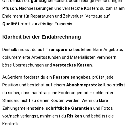
Oft denkst du,
günstig
sei schlau, doch niedrige Preise bringen
Pfusch
, Nachbesserungen und versteckte Kosten; du zahlst am
Ende mehr für Reparaturen und Zeitverlust. Vertraue auf
Qualität
statt kurzfristige Ersparnis.
Klarheit bei der Endabrechnung
Deshalb musst du auf
Transparenz
bestehen: klare Angebote,
dokumentierte Arbeitsstunden und Materiallisten verhindern
böse Überraschungen und
versteckte Kosten
.
Außerdem forderst du ein
Festpreisangebot
, prüfst jede
Position und bestehst auf einem
Abnahmeprotokoll
; so stellst
du sicher, dass nachträgliche Forderungen oder schlechter
Standard nicht zu deinen Kosten werden. Wenn du klare
Zahlungsmeilensteine,
schriftliche Garantien
und Fotos
vor/nach verlangst, minimierst du
Risiken
und behältst die
Kontrolle.