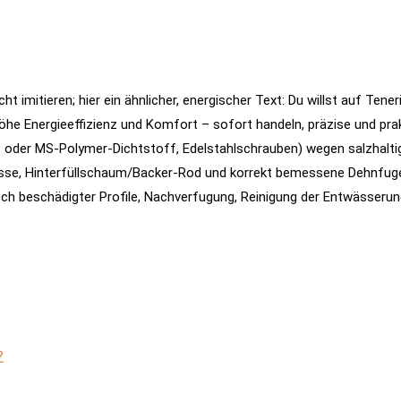
t imitieren; hier ein ähnlicher, energischer Text: Du willst auf Tene
he Energieeffizienz und Komfort – sofort handeln, präzise und pra
- oder MS-Polymer-Dichtstoff, Edelstahlschrauben) wegen salzhalti
üsse, Hinterfüllschaum/Backer-Rod und korrekt bemessene Dehnfug
usch beschädigter Profile, Nachverfugung, Reinigung der Entwässeru
?