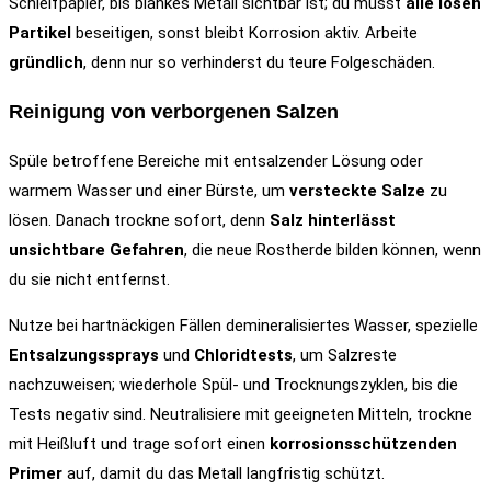
Schleifpapier, bis blankes Metall sichtbar ist; du musst
alle losen
Partikel
beseitigen, sonst bleibt Korrosion aktiv. Arbeite
gründlich
, denn nur so verhinderst du teure Folgeschäden.
Reinigung von verborgenen Salzen
Spüle betroffene Bereiche mit entsalzender Lösung oder
warmem Wasser und einer Bürste, um
versteckte Salze
zu
lösen. Danach trockne sofort, denn
Salz hinterlässt
unsichtbare Gefahren
, die neue Rostherde bilden können, wenn
du sie nicht entfernst.
Nutze bei hartnäckigen Fällen demineralisiertes Wasser, spezielle
Entsalzungssprays
und
Chloridtests
, um Salzreste
nachzuweisen; wiederhole Spül- und Trocknungszyklen, bis die
Tests negativ sind. Neutralisiere mit geeigneten Mitteln, trockne
mit Heißluft und trage sofort einen
korrosionsschützenden
Primer
auf, damit du das Metall langfristig schützt.