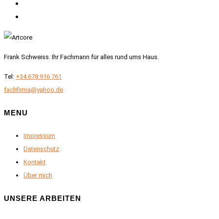
Frank Schweiss. Ihr Fachmann für alles rund ums Haus.
Tel:
+34 678 916 761
fachfirma@yahoo.de
MENU
Impressum
Datenschutz
Kontakt
Über mich
UNSERE ARBEITEN