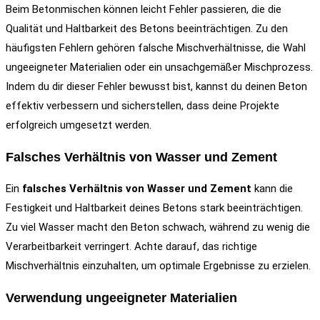
Beim Betonmischen können leicht Fehler passieren, die die
Qualität und Haltbarkeit des Betons beeinträchtigen. Zu den
häufigsten Fehlern gehören falsche Mischverhältnisse, die Wahl
ungeeigneter Materialien oder ein unsachgemäßer Mischprozess.
Indem du dir dieser Fehler bewusst bist, kannst du deinen Beton
effektiv verbessern und sicherstellen, dass deine Projekte
erfolgreich umgesetzt werden.
Falsches Verhältnis von Wasser und Zement
Ein
falsches Verhältnis von Wasser und Zement
kann die
Festigkeit und Haltbarkeit deines Betons stark beeinträchtigen.
Zu viel Wasser macht den Beton schwach, während zu wenig die
Verarbeitbarkeit verringert. Achte darauf, das richtige
Mischverhältnis einzuhalten, um optimale Ergebnisse zu erzielen.
Verwendung ungeeigneter Materialien